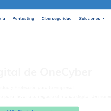
ría
Pentesting
Ciberseguridad
Soluciones
igital de OneCyber
idad y Protección para tu empresa!
para llevar a tu negocio al mundo digital, de mane