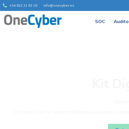
+34 922 31 63 18
info@onecyber.es
SOC
Audito
Kit D
¡Segur
En OneCyber te acompañaremos en este proceso 