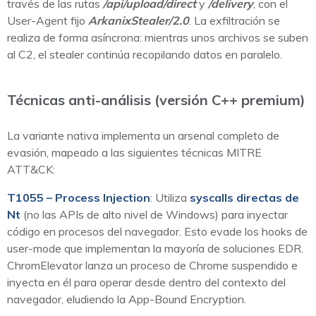
través de las rutas
/api/upload/direct
y
/delivery
, con el
User-Agent fijo
ArkanixStealer/2.0
. La exfiltración se
realiza de forma asíncrona: mientras unos archivos se suben
al C2, el stealer continúa recopilando datos en paralelo.
Técnicas anti-análisis (versión C++ premium)
La variante nativa implementa un arsenal completo de
evasión, mapeado a las siguientes técnicas MITRE
ATT&CK:
T1055 – Process Injection
: Utiliza
syscalls directas de
Nt
(no las APIs de alto nivel de Windows) para inyectar
código en procesos del navegador. Esto evade los hooks de
user-mode que implementan la mayoría de soluciones EDR.
ChromElevator lanza un proceso de Chrome suspendido e
inyecta en él para operar desde dentro del contexto del
navegador, eludiendo la App-Bound Encryption.