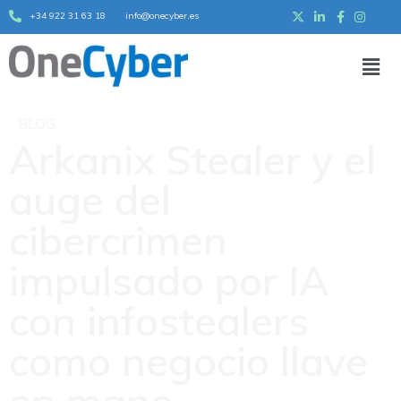
+34 922 31 63 18
info@onecyber.es
BLOG
Arkanix Stealer y el
auge del
cibercrimen
impulsado por IA
con infostealers
como negocio llave