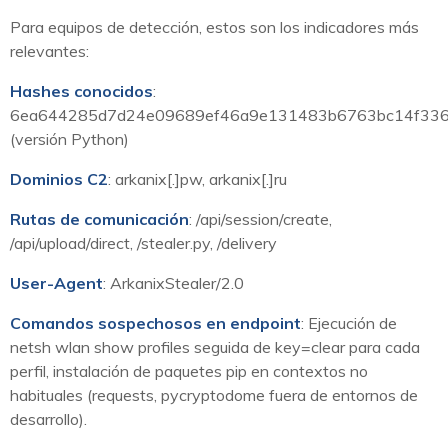
Para equipos de detección, estos son los indicadores más
relevantes:
Hashes conocidos
:
6ea644285d7d24e09689ef46a9e131483b6763bc14f336
(versión Python)
Dominios C2
: arkanix[.]pw, arkanix[.]ru
Rutas de comunicación
: /api/session/create,
/api/upload/direct, /stealer.py, /delivery
User-Agent
: ArkanixStealer/2.0
Comandos sospechosos en endpoint
: Ejecución de
netsh wlan show profiles seguida de key=clear para cada
perfil, instalación de paquetes pip en contextos no
habituales (requests, pycryptodome fuera de entornos de
desarrollo).